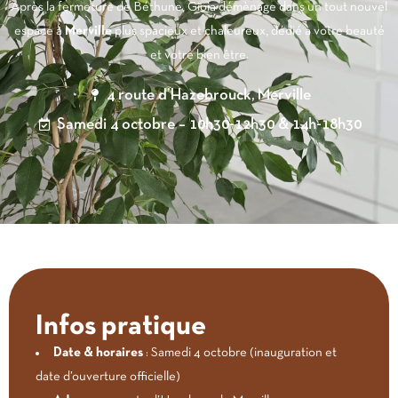
Après la fermeture de Béthune, Gioia démènage dans un tout nouvel
espace à
Merville
plus spacieux et chaleureux, dédié à votre beauté
et votre bien être.
4 route d’Hazebrouck, Merville
Samedi 4 octobre – 10h30-12h30 & 14h-18h30
Infos pratique
Date & horaires
: Samedi 4 octobre (inauguration et
date d’ouverture officielle)