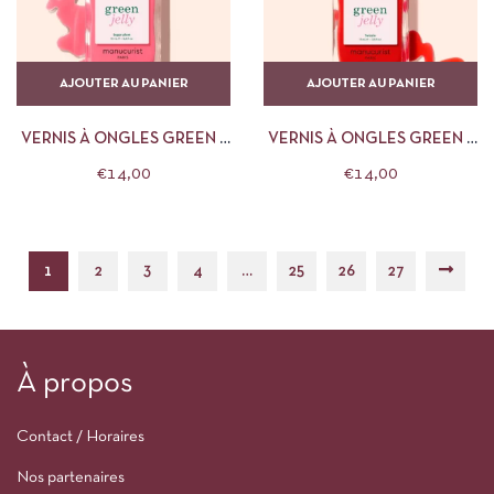
AJOUTER AU PANIER
AJOUTER AU PANIER
VERNIS À ONGLES GREEN –
VERNIS À ONGLES GREEN –
15 ML SUGAR PLUM JELLY
15 ML TWIZZLE JELLY
€
14,00
€
14,00
MANUCURIST
MANUCURIST
1
2
3
4
…
25
26
27
À propos
Contact / Horaires
Nos partenaires