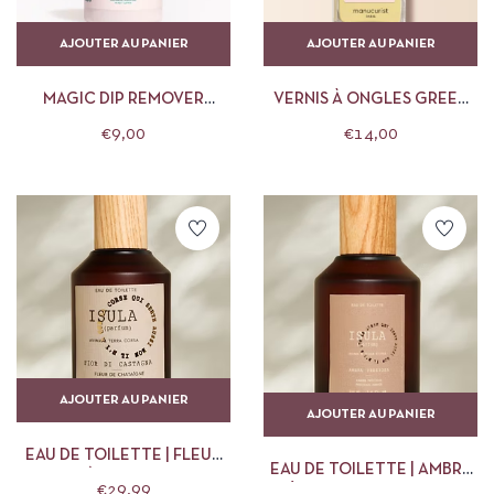
AJOUTER AU PANIER
AJOUTER AU PANIER
MAGIC DIP REMOVER
VERNIS À ONGLES GREEN
MANUCURIST
MIMOSA
€
9,00
€
14,00
AJOUTER AU PANIER
AJOUTER AU PANIER
EAU DE TOILETTE | FLEUR
EAU DE TOILETTE | AMBRE
DE CHÂTAIGNE | ISULA
€
29,99
PRÉCIEUX | ISULA PARFUMS