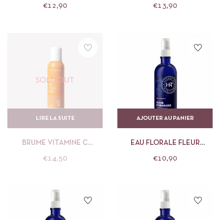
CLÉMENCE ET VIVIEN
CLÉMENCE ET VIVIEN
€
12,90
€
13,90
SOLD OUT
LIRE LA SUITE
AJOUTER AU PANIER
BRUME VITAMINE C
EAU FLORALE FLEUR
NOVEXPERT
D’ORANGER HERBES ET
€
14,50
€
10,90
TRADITIONS