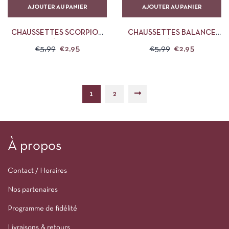
AJOUTER AU PANIER
AJOUTER AU PANIER
CHAUSSETTES SCORPION
CHAUSSETTES BALANCE
PAILLETÉES PIECES
PAILLETÉES PIECES
€
5,99
€
2,95
€
5,99
€
2,95
1
2
À propos
Contact / Horaires
Nos partenaires
Programme de fidélité
Livraisons & retours