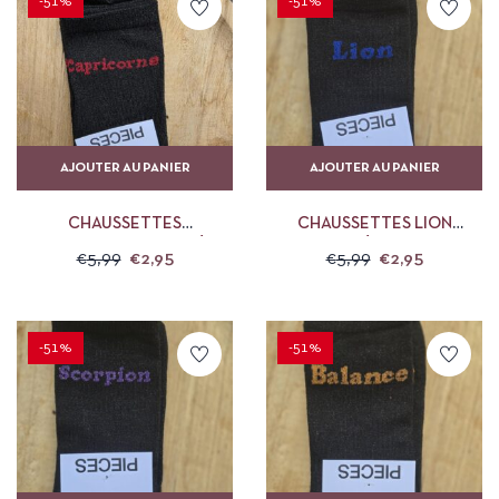
-51%
-51%
AJOUTER AU PANIER
AJOUTER AU PANIER
CHAUSSETTES
CHAUSSETTES LION
CAPRICORNE PAILLETÉES
PAILLETÉES PIECES
€
5,99
€
2,95
€
5,99
€
2,95
PIECES
-51%
-51%