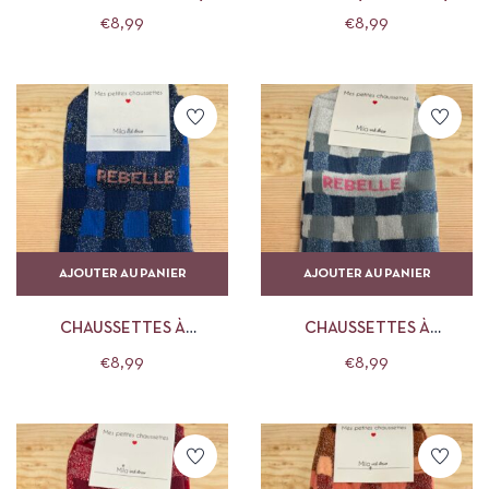
ROSE CLAIRES PAILLETÉES
ROSE FONCÉE PAILLETÉES
€
8,99
€
8,99
LOVE MORE MILA AND
LOVE MORE MILA AND
STORIES
STORIES
AJOUTER AU PANIER
AJOUTER AU PANIER
CHAUSSETTES À
CHAUSSETTES À
CARREAUX BLEUES
CARREAUX BLEUES
€
8,99
€
8,99
FONCÉES PAILLETÉES
CLAIRES PAILLETÉES
REBELLE MILA AND STORIES
REBELLE MILA AND STORIES