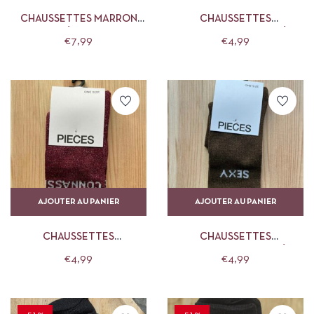
CHAUSSETTES MARRON
CHAUSSETTES
PAILLETÉES MILA AND
GARCE/JOLIE PAILLETÉES
€
7,99
€
4,99
STORIES
PIECES
AJOUTER AU PANIER
AJOUTER AU PANIER
CHAUSSETTES
CHAUSSETTES
CONASSE/PRINCESSE
SEXY/BASASS PAILLETÉES
€
4,99
€
4,99
PAILLETÉES PIECES
PIECES