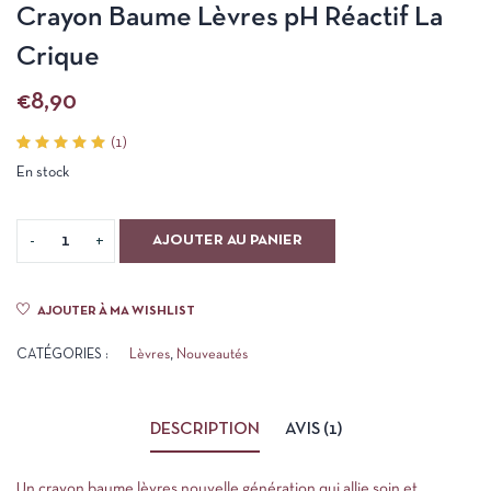
Crayon Baume Lèvres pH Réactif La
Crique
€
8,90
(
1
)
Noté
1
En stock
5.00
sur 5
basé
sur
notation
AJOUTER AU PANIER
client
AJOUTER À MA WISHLIST
CATÉGORIES :
Lèvres
,
Nouveautés
DESCRIPTION
AVIS (1)
Un crayon baume lèvres nouvelle génération qui allie soin et