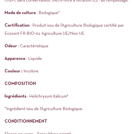
OGM, sans conservateur, micro-filtré à filtration 0,2 μ au remplissage.
Mode de culture
: Biologique*
Certification
: Produit issu de l’Agriculture Biologique certifié par
Ecocert FR-BIO-01 Agriculture UE/Non UE
Odeur
: Caractéristique
Apparence
: Liquide
Couleur :
Incolore
COMPOSITION
Ingrédients
: Helichrysum italicum*
*Ingrédient issu de l’Agriculture Biologique.
CONDITIONNEMENT