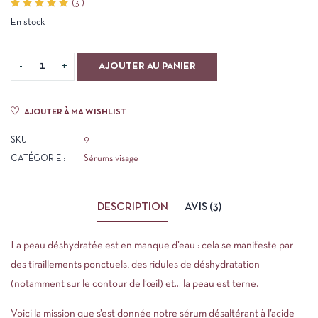
(
3
)
Noté
3
En stock
5.00
sur 5
basé
sur
notations
AJOUTER AU PANIER
client
AJOUTER À MA WISHLIST
SKU:
9
CATÉGORIE :
Sérums visage
DESCRIPTION
AVIS (3)
La peau déshydratée est en manque d’eau : cela se manifeste par
des tiraillements ponctuels, des ridules de déshydratation
(notamment sur le contour de l’œil) et… la peau est terne.
Voici la mission que s’est donnée notre sérum désaltérant à l’acide