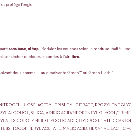
 et protège l’ongle
éparé
sans base
,
ni top
. Modulez les couches selon le rendu souhaité : un
aisser sécher quelques secondes
à l’air libre
.
dissolvant doux comme l’Eau dissolvante Green™ ou Green Flash™.
 NITROCELLULOSE, ACETYL TRIBUTYL CITRATE, PROPYLENE GLY
YL ALCOHOL, SILICA, ADIPIC ACID/NEOPENTYL GLYCOL/TRIM
CRYLATES COPOLYMER, GLYCOLIC ACID, HYDROGENATED CASTO
ERS, TOCOPHERYL ACETATE, MALIC ACID, HEXANAL, LACTIC ACID