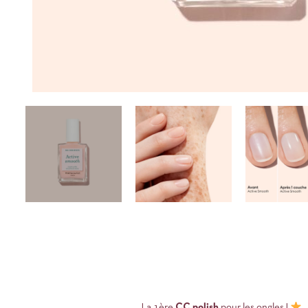
La 1ère
CC polish
pour les ongles !