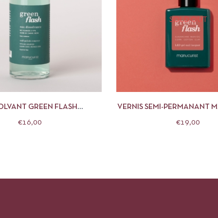
SOLD OUT
APERÇU
AJOUTER AU PANIER
APERÇU
LIRE
OLVANT GREEN FLASH
VERNIS SEMI-PERMANANT 
ANUCURIST 100ML
15 ML BOIS DE RO
€
16,00
€
19,00