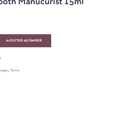
ooth Manucurist 15ml
AJOUTER AU PANIER
T
ongles
,
Vernis