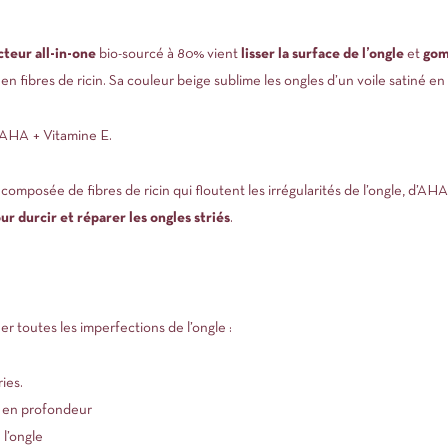
teur all-in-one
bio-sourcé à 80% vient
lisser la surface de l’ongle
et
gom
en fibres de ricin. Sa couleur beige sublime les ongles d’un voile satiné en
+ AHA + Vitamine E.
t composée de fibres de ricin qui floutent les irrégularités de l’ongle, d’AH
ur durcir et réparer les ongles striés
.
r toutes les imperfections de l’ongle :
ries.
s en profondeur
l’ongle