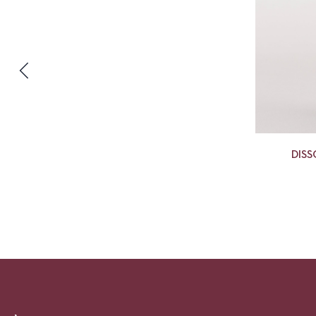
DISS
M