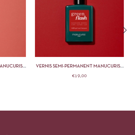
 LA SUITE
APERÇU
AJOUTER AU PANIER
MANUCURIST
VERNIS SEMI-PERMANENT MANUCURIST
SE
15ML RED CHERRY
€
19,00