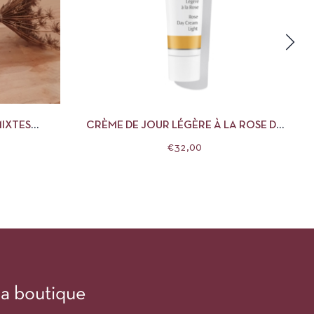
R AU PANIER
APERÇU
AJOUTER AU PANIER
MIXTES
CRÈME DE JOUR LÉGÈRE À LA ROSE DR
EN
HAUSCHKA
€
32,00
a boutique