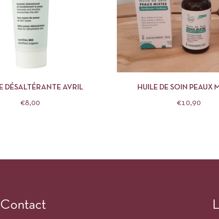
APERÇU
AJOUTER AU PANIER
APERÇU
AJOUTE
 DÉSALTÉRANTE AVRIL
HUILE DE SOIN PEAUX 
CLÉMENCE ET VIVI
€
8,00
€
10,90
Contact
L