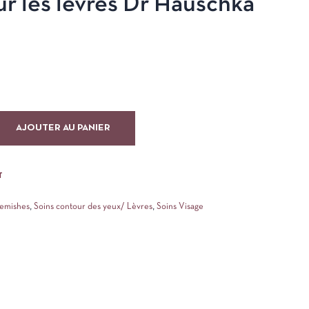
r les lèvres Dr Hauschka
AJOUTER AU PANIER
T
emishes
,
Soins contour des yeux/ Lèvres
,
Soins Visage