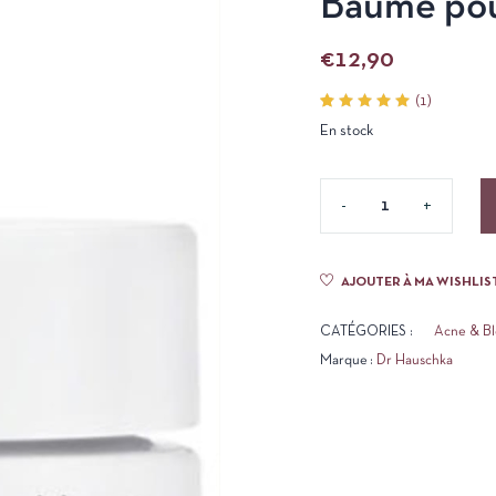
Baume pou
€
12,90
(
1
)
Noté
1
En stock
5.00
sur 5
basé
sur
notation
client
AJOUTER À MA WISHLIS
CATÉGORIES :
Acne & Bl
Marque :
Dr Hauschka