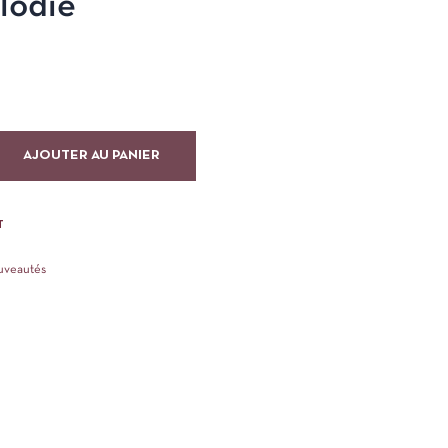
lodie
AJOUTER AU PANIER
T
uveautés