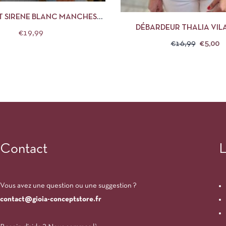
APERÇU
CHOIX 
RT SIRENE BLANC MANCHES
DÉBARDEUR THALIA VIL
LONGUES
€
19,99
SCARLET
€
16,99
€
5,00
Contact
L
Vous avez une question ou une suggestion ?
contact@gioia-conceptstore.fr