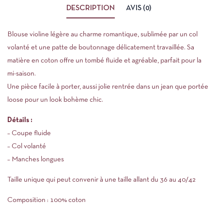
DESCRIPTION
AVIS (0)
Blouse violine légère au charme romantique, sublimée par un col
volanté et une patte de boutonnage délicatement travaillée. Sa
matière en coton offre un tombé fluide et agréable, parfait pour la
mi-saison.
Une pièce facile à porter, aussi jolie rentrée dans un jean que portée
loose pour un look bohème chic.
Détails :
Réductions immédiates à chaque commande !
– Coupe fluide
En rejoignant gratuitement, notre programme fidélité
– Col volanté
– Manches longues
Taille unique qui peut convenir à une taille allant du 36 au 40/42
Je m'abonne
Composition : 100% coton