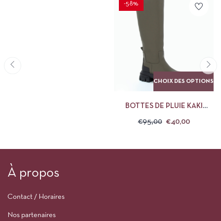
-58%
CHOIX DES OPTIONS
BOTTES DE PLUIE KAKI
VANESSA WU
€
95,00
€
40,00
À propos
Contact / Horaires
Nos partenaires