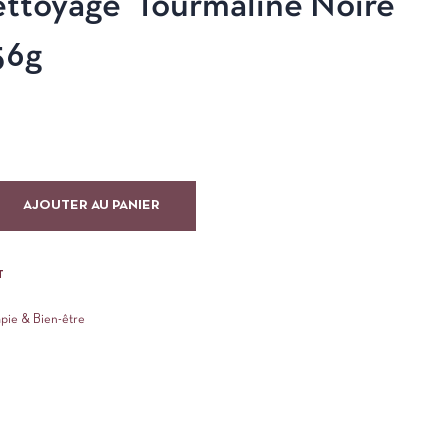
ttoyage’ Tourmaline Noire
56g
AJOUTER AU PANIER
T
apie & Bien-être