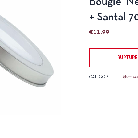
Bougie ‘Ne
+ Santal 7
€
11,99
RUPTURE
CATÉGORIE :
Lithothér