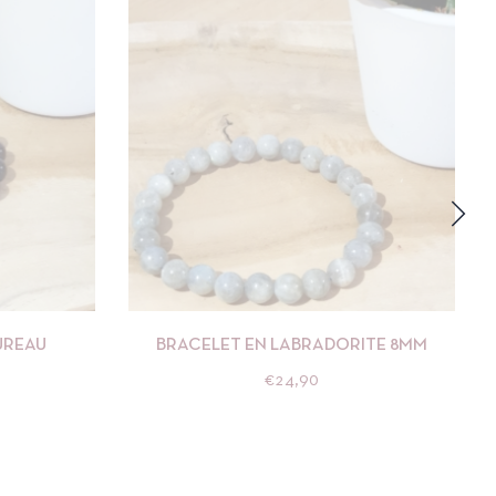
R AU PANIER
APERÇU
AJOUTER AU PANIER
UREAU
BRACELET EN LABRADORITE 8MM
€
24,90