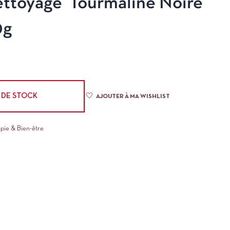
ttoyage’ Tourmaline Noire
0g
 DE STOCK
AJOUTER À MA WISHLIST
apie & Bien-être