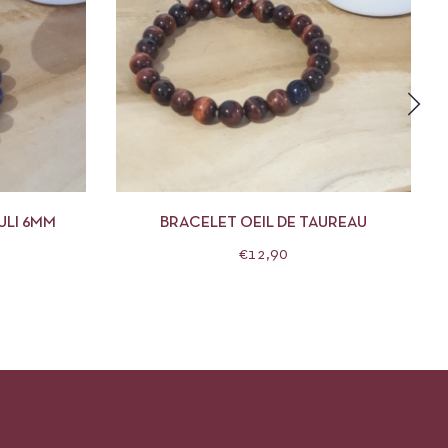
R AU PANIER
APERÇU
AJOUTER AU PANIER
ULI 6MM
BRACELET OEIL DE TAUREAU
€
12,90