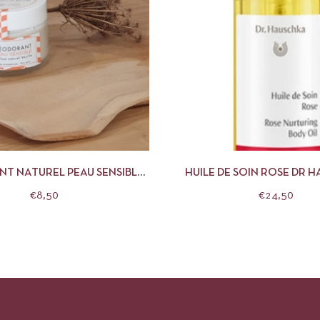
APERÇU
AJOUTER AU PANIER
APERÇU
AJOUTE
T NATUREL PEAU SENSIBLE
HUILE DE SOIN ROSE DR 
LE CLÉMENCE ET VIVIEN
€
8,50
€
24,50