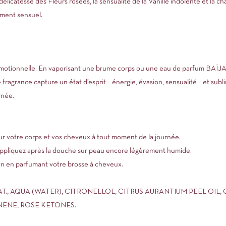
élicatesse des Fleurs rosées, la sensualité de la Vanille indolente et la c
ément sensuel.
émotionnelle. En vaporisant une brume corps ou une eau de parfum BAÏJA, 
fragrance capture un état d’esprit – énergie, évasion, sensualité – et subl
rnée.
r votre corps et vos cheveux à tout moment de la journée.
, appliquez après la douche sur peau encore légèrement humide.
tion en parfumant votre brosse à cheveux.
NAT., AQUA (WATER), CITRONELLOL, CITRUS AURANTIUM PEEL OIL,
NENE, ROSE KETONES.