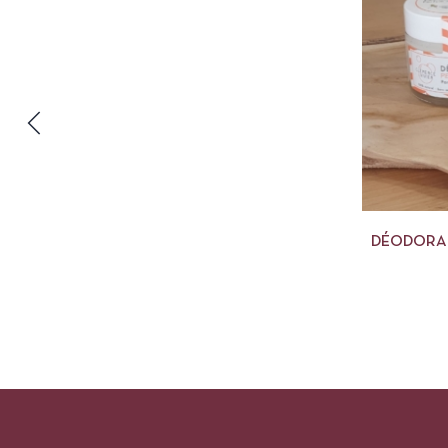
DÉODORAN
VANIL