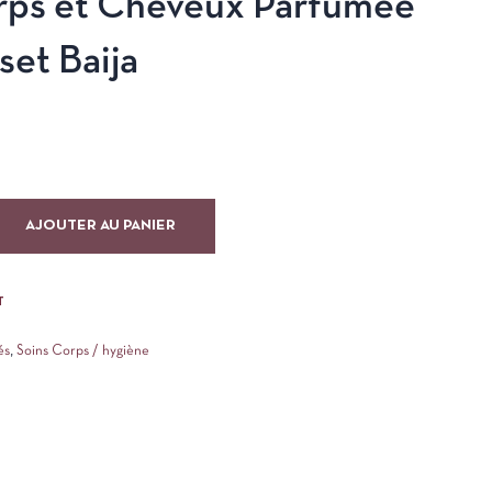
ps et Cheveux Parfumée
set Baija
AJOUTER AU PANIER
T
és
,
Soins Corps / hygiène