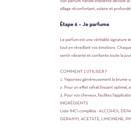
Son parfum Vanille indolente dévoile la d
sillage réconfortant, solaire et profond
Étape 6 – Je parfume
Le parfum est une véritable signature 
tout en réveillant vos émotions. Chaque 
sentir vibrante et confiante toute la jou
COMMENT L’UTILISER ?
1. Vaporisez généreusement la brume su
2. Pour un effet rafraîchissant optimal
3. Pour vos cheveux, facilitez l’applica
INGRÉDIENTS
Liste INCI complète : ALCOHOL DE
GERANYL ACETATE, LIMONENE, PI