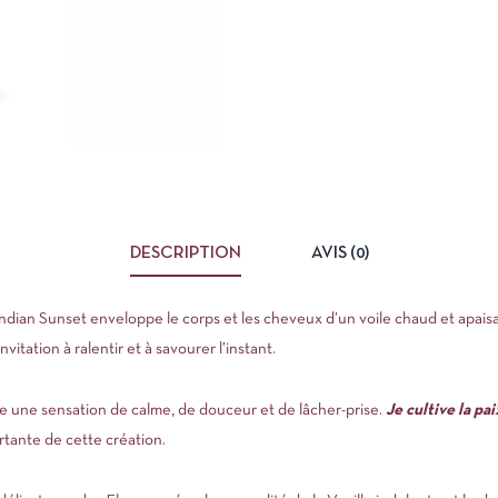
DESCRIPTION
AVIS (0)
dian Sunset enveloppe le corps et les cheveux d’un voile chaud et apaisant
tation à ralentir et à savourer l’instant.
le une sensation de calme, de douceur et de lâcher-prise.
Je cultive la pa
rtante de cette création.