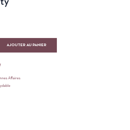
tty
AJOUTER AU PANIER
T
nnes Affaires
xydable