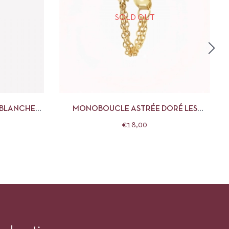
SOLD OUT
R AU PANIER
APERÇU
LIRE LA SUITE
 BLANCHE
MONOBOUCLE ASTRÉE DORÉ LES
USES
NÉBULEUSES
€
18,00