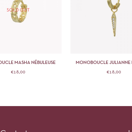
SOLD OUT
APERÇU
LIRE LA SUITE
APERÇU
AJOUTE
UCLE MASHA NÉBULEUSE
MONOBOUCLE JULIANNE
DORÉ LES NÉBULE
€
18,00
€
18,00