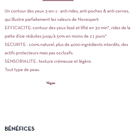
Un contour des yeux 3-en-1 : anti-rides, anti-poches & anti-cernes,
qui illustre parfaitement les valeurs de Novexpert:
EFFICACITE: contour des yeux lissé et lifté en 30 min*, rides de la
patte d’oie réduites jusqu’à 50% en moins de 21 jours*
SECURITE : 100% naturel, plus de 4000 ingrédients interdits, des
actifs protecteurs mais pas occlusifs.
SENSORIALITE : texture crémeuse et légère.
Tout type de peau
100% d’origine naturelle –
Végan
& Bio
Haute concentration en actifs
Compatible femmes enceintes et allaitantes
Made in France
Formulé par des Docteurs
BÉNÉFICES