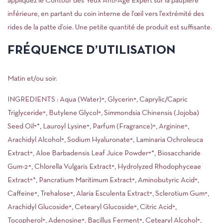
appliquez le Contour des Yeux Anti-Âge Expert sur la paupière
inférieure, en partant du coin interne de l’œil vers l’extrémité des
rides de la patte d’oie. Une petite quantité de produit est suffisante.
FRÉQUENCE D’UTILISATION
Matin et/ou soir.
INGREDIENTS : Aqua (Water)°, Glycerin°, Caprylic/Capric
Triglyceride°, Butylene Glycol°, Simmondsia Chinensis (Jojoba)
Seed Oil°*, Lauroyl Lysine°, Parfum (Fragrance)°, Arginine°,
Arachidyl Alcohol°, Sodium Hyaluronate°, Laminaria Ochroleuca
Extract°, Aloe Barbadensis Leaf Juice Powder°*, Biosaccharide
Gum-2°, Chlorella Vulgaris Extract°, Hydrolyzed Rhodophyceae
Extract°*, Pancratium Maritimum Extract°, Aminobutyric Acid°,
Caffeine°, Trehalose°, Alaria Esculenta Extract°, Sclerotium Gum°,
Arachidyl Glucoside°, Cetearyl Glucoside°, Citric Acid°,
Tocopherol°, Adenosine°, Bacillus Ferment°, Cetearyl Alcohol°,