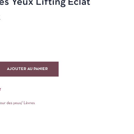
s Yeux Lifting Éclat
t
AJOUTER AU PANIER
T
tour des yeux/ Lèvres