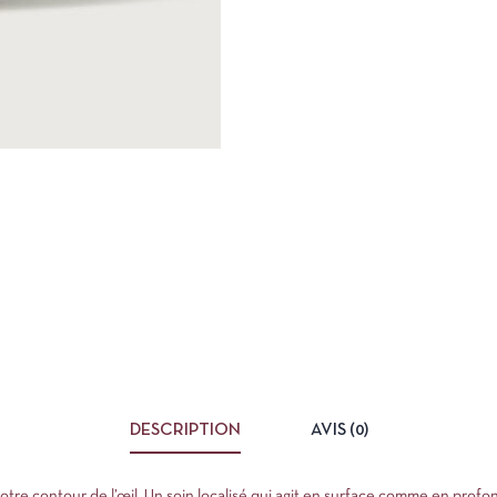
DESCRIPTION
AVIS (0)
otre contour de l’œil. Un soin localisé qui agit en surface comme en profondeu