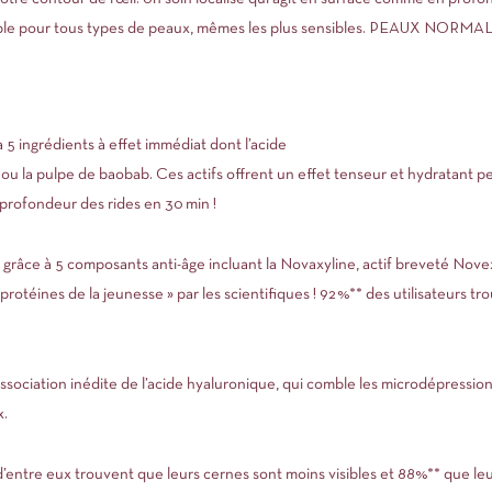
ible pour tous types de peaux, mêmes les plus sensibles. PEAUX NORM
ingrédients à effet immédiat dont l’acide
ou la pulpe de baobab. Ces actifs offrent un effet tenseur et hydratant
e profondeur des rides en 30 min !
 à 5 composants anti-âge incluant la Novaxyline, actif breveté Novexp
rotéines de la jeunesse » par les scientifiques ! 92%** des utilisateurs tro
ociation inédite de l’acide hyaluronique, qui comble les microdépressio
x.
d’entre eux trouvent que leurs cernes sont moins visibles et 88%** que leu