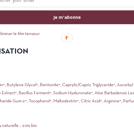
nférieure une petite quantité de produit en partant du coin interne de l’œi
Je m'abonne
miner le film tenseur.
ISATION
, Butylene Glycol°, Bentonite°, Caprylic/Capric Triglyceride°, Ascorbyl 
Extract°, Bacillus Ferment°, Sodium Hyaluronate°, Aloe Barbadensis Lea
aride Gum-2°, Tocopherol°, Maltodextrin°, Citric Acid°, Arginine°, Parf
naturelle – 20% bio