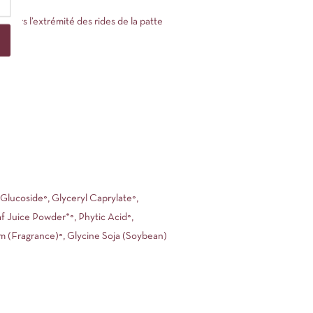
l vers l’extrémité des rides de la patte
Glucoside°, Glyceryl Caprylate°,
f Juice Powder*°, Phytic Acid°,
um (Fragrance)°, Glycine Soja (Soybean)