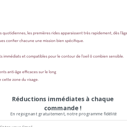
ns quotidiennes, les premières rides apparaissent très rapidement, dès l’â
es confier chacune une mission bien spécifique.
fets immédiats et compatibles pour le contour de l’oeil ô combien sensible.
nts anti-âge efficaces sur le long
e cette zone du visage.
ur des Yeux Lifting Éclat : un effet lifting
Réductions immédiates à chaque
lissante sur le long terme.
commande !
En rejoignant gratuitement, notre programme fidélité
ER