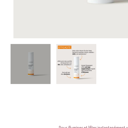
Pour illuminer et lifter instantanément v