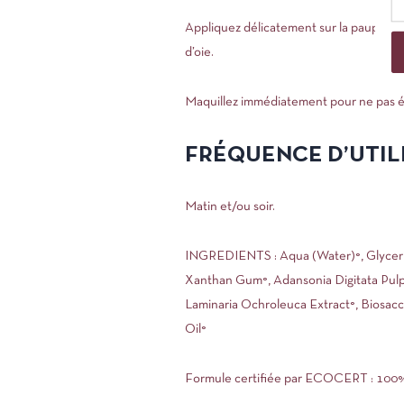
Appliquez délicatement sur la paupière i
d’oie.
Maquillez immédiatement pour ne pas éli
FRÉQUENCE D’UTIL
Matin et/ou soir.
INGREDIENTS : Aqua (Water)°, Glycerin°
Xanthan Gum°, Adansonia Digitata Pulp 
Laminaria Ochroleuca Extract°, Biosacch
Oil°
Formule certifiée par ECOCERT : 100% 