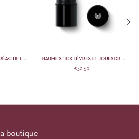
R AU PANIER
APERÇU
CHOIX DES OPTIONS
RÉACTIF LA
BAUME STICK LÈVRES ET JOUES DR.
HAUSCHKA
€
30,50
a boutique