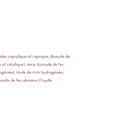
acides caprylique et caprique, dioxyde de
e et cétylique), mica, trioxyde de fer,
drogénée), Huile de ricin hydrogénée,
raoxyde de fer, alumine (Oxyde