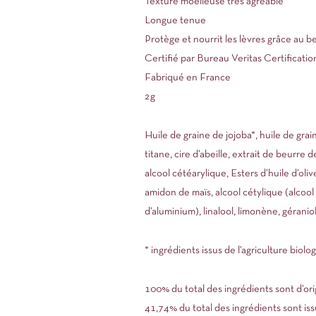
Texture moelleuse très agréable
Longue tenue
Protège et nourrit les lèvres grâce au beu
Certifié par Bureau Veritas Certificatio
Fabriqué en France
2g
Huile de graine de jojoba*, huile de grai
titane, cire d’abeille, extrait de beurre 
alcool cétéarylique, Esters d’huile d’ol
amidon de maïs, alcool cétylique (alcool
d’aluminium), linalool, limonène, géraniol
* ingrédients issus de l’agriculture biolo
100% du total des ingrédients sont d’ori
41,74% du total des ingrédients sont issu