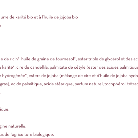
rre de karité bio et à l’huile de jojoba bio
n
ne de ricin*, huile de graine de tournesol*, ester triple de glycérol et des 
de karité*, cire de candellila, palmitate de cétyle (ester des acides palmitiqu
ive hydrogénée*, esters de jojoba (mélange de cire et d’huile de jojoba hy
 gras), acide palmitique, acide stéarique, parfum naturel, tocophérol, tét
.
gique.
gine naturelle.
s de l’agriculture biologique.