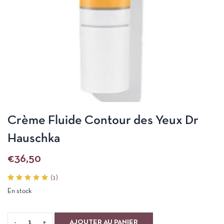
Crème Fluide Contour des Yeux Dr
Hauschka
€
36,50
(
1
)
Noté
1
En stock
5.00
sur 5
basé
sur
notation
AJOUTER AU PANIER