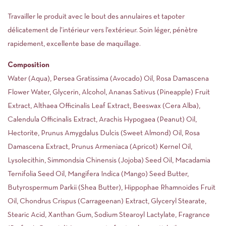
Travailler le produit avec le bout des annulaires et tapoter
délicatement de l’intérieur vers l’extérieur. Soin léger, pénètre
rapidement, excellente base de maquillage.
Composition
Water (Aqua), Persea Gratissima (Avocado) Oil, Rosa Damascena
Flower Water, Glycerin, Alcohol, Ananas Sativus (Pineapple) Fruit
Extract, Althaea Officinalis Leaf Extract, Beeswax (Cera Alba),
Calendula Officinalis Extract, Arachis Hypogaea (Peanut) Oil,
Hectorite, Prunus Amygdalus Dulcis (Sweet Almond) Oil, Rosa
Damascena Extract, Prunus Armeniaca (Apricot) Kernel Oil,
Lysolecithin, Simmondsia Chinensis (Jojoba) Seed Oil, Macadamia
Ternifolia Seed Oil, Mangifera Indica (Mango) Seed Butter,
Butyrospermum Parkii (Shea Butter), Hippophae Rhamnoides Fruit
Oil, Chondrus Crispus (Carrageenan) Extract, Glyceryl Stearate,
Stearic Acid, Xanthan Gum, Sodium Stearoyl Lactylate, Fragrance