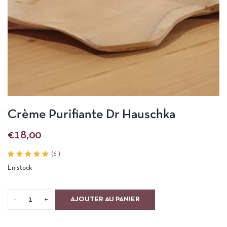
Crème Purifiante Dr Hauschka
€
18,00
(
6
)
Noté
6
En stock
5.00
sur 5
basé
sur
notations
AJOUTER AU PANIER
client