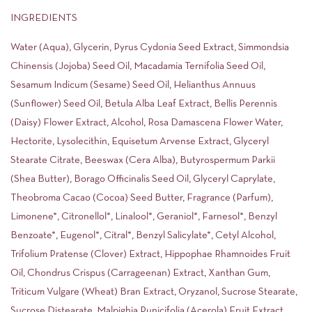
INGREDIENTS
Water (Aqua), Glycerin, Pyrus Cydonia Seed Extract, Simmondsia
Chinensis (Jojoba) Seed Oil, Macadamia Ternifolia Seed Oil,
Sesamum Indicum (Sesame) Seed Oil, Helianthus Annuus
(Sunflower) Seed Oil, Betula Alba Leaf Extract, Bellis Perennis
(Daisy) Flower Extract, Alcohol, Rosa Damascena Flower Water,
Hectorite, Lysolecithin, Equisetum Arvense Extract, Glyceryl
Stearate Citrate, Beeswax (Cera Alba), Butyrospermum Parkii
(Shea Butter), Borago Officinalis Seed Oil, Glyceryl Caprylate,
Theobroma Cacao (Cocoa) Seed Butter, Fragrance (Parfum),
Limonene*, Citronellol*, Linalool*, Geraniol*, Farnesol*, Benzyl
Benzoate*, Eugenol*, Citral*, Benzyl Salicylate*, Cetyl Alcohol,
Trifolium Pratense (Clover) Extract, Hippophae Rhamnoides Fruit
Oil, Chondrus Crispus (Carrageenan) Extract, Xanthan Gum,
Triticum Vulgare (Wheat) Bran Extract, Oryzanol, Sucrose Stearate,
Sucrose Distearate, Malpighia Punicifolia (Acerola) Fruit Extract.