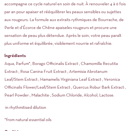
accompagne ce cycle naturel en soin de nuit. À renouveler 4 à 6 fois
par an pour apaiser et rééquilibrer les peaux sensibles ou sujettes
aux rougeurs. La formule aux extraits rythmiques de Bourrache, de
Perle et d’Écorce de Chêne apaiseles rougeurs et procure une
sensation de peau plus détendue. Après le soin, votre peau paraît
plus uniforme et équilibrée, visiblement nourrie et rafraîchie.
Ingrédients
Aqua, Parfum*, Borago Officinalis Extract¹, Chamomilla Recutita
Extract¹, Rosa Canina Fruit Extract¹, Artemisia Abrotanum
Leaf/Stem Extract¹, Hamamelis Virginiana Leaf Extract¹, Veronica
Officinalis Flower/Leaf/Stem Extract¹, Quercus Robur Bark Extract¹,
Pearl Powder¹, Malachite¹, Sodium Chloride, Alcohol, Lactose.
¹in rhythmitised dilution
*from natural essential oils