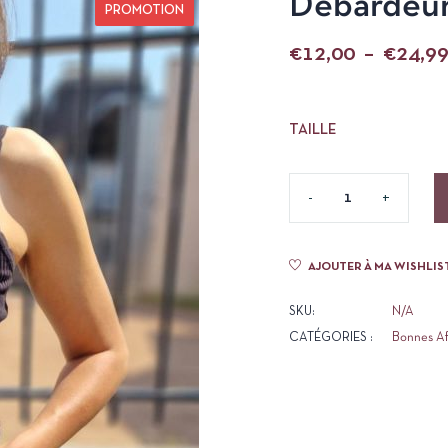
Débardeur
PROMOTION
€
12,00
–
€
24,9
TAILLE
AJOUTER À MA WISHLIS
SKU:
N/A
CATÉGORIES :
Bonnes Af