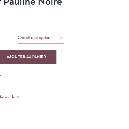
 Pauline Noire
9
AJOUTER AU PANIER
T
faires
,
Hauts