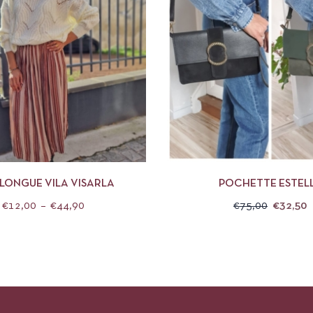
APERÇU
CHOIX DES OPTIONS
APERÇU
CHOIX 
 LONGUE VILA VISARLA
POCHETTE ESTEL
€
12,00
–
€
44,90
€
75,00
€
32,50