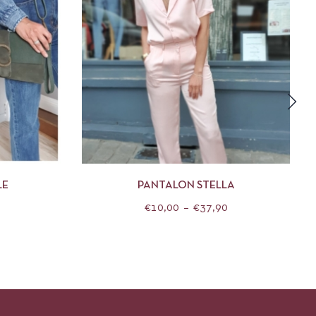
DES OPTIONS
APERÇU
CHOIX DES OPTIONS
LE
PANTALON STELLA
€
10,00
–
€
37,90