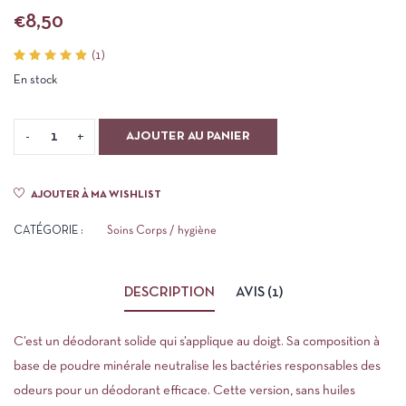
€
8,50
(
1
)
Noté
1
En stock
5.00
sur 5
basé
sur
notation
AJOUTER AU PANIER
client
AJOUTER À MA WISHLIST
CATÉGORIE :
Soins Corps / hygiène
DESCRIPTION
AVIS (1)
C’est un déodorant solide qui s’applique au doigt. Sa composition à
base de poudre minérale neutralise les bactéries responsables des
odeurs pour un déodorant efficace. Cette version, sans huiles