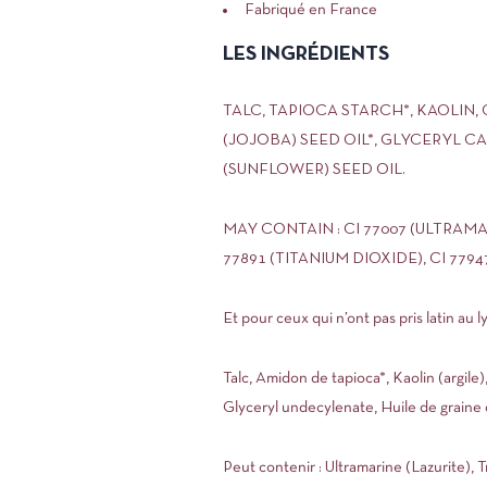
Fabriqué en France
LES INGRÉDIENTS
TALC, TAPIOCA STARCH*, KAOLIN
(JOJOBA) SEED OIL*, GLYCERYL 
(SUNFLOWER) SEED OIL.
MAY CONTAIN : CI 77007 (ULTRAMARI
77891 (TITANIUM DIOXIDE), CI 7794
Et pour ceux qui n’ont pas pris latin au ly
Talc, Amidon de tapioca*, Kaolin (argile
Glyceryl undecylenate, Huile de graine 
Peut contenir : Ultramarine (Lazurite), 