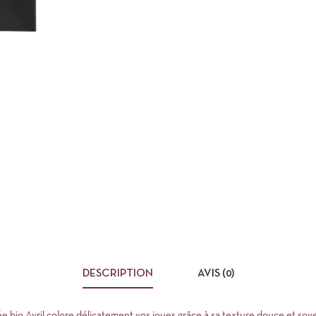
DESCRIPTION
AVIS (0)
e bio Avril colore délicatement vos joues grâce à sa texture douce et soyeu