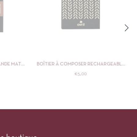
R AU PANIER
APERÇU
AJOUTER AU PANIER
ANDE MAT
BOÎTIER À COMPOSER RECHARGEABLE
GRAND FORMAT AVRIL
€
5,00