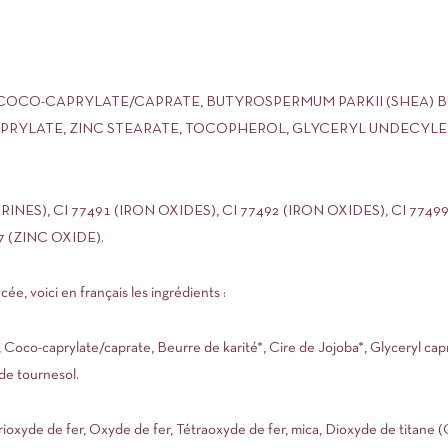
, COCO-CAPRYLATE/CAPRATE, BUTYROSPERMUM PARKII (SHEA) B
CAPRYLATE, ZINC STEARATE, TOCOPHEROL, GLYCERYL UNDECYL
NES), CI 77491 (IRON OXIDES), CI 77492 (IRON OXIDES), CI 77499 
7 (ZINC OXIDE).
cée, voici en français les ingrédients :
), Coco-caprylate/caprate, Beurre de karité*, Cire de Jojoba*, Glyceryl capr
de tournesol.
Trioxyde de fer, Oxyde de fer, Tétraoxyde de fer, mica, Dioxyde de titane 