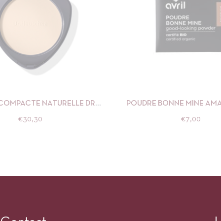
APERÇU
AJOUTER AU PANIER
APERÇU
AJOUTE
COMPACTE NATURELLE DR
POUDRE BONNE MINE AM
HAUSCHKA
AVRIL
€
30,30
€
7,00