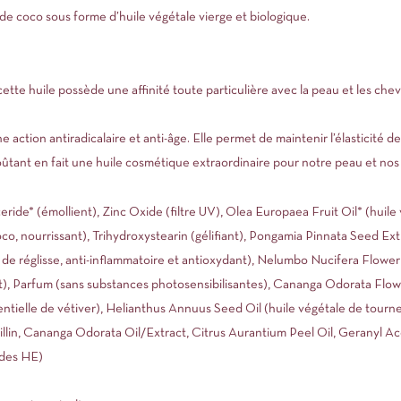
de coco sous forme d’huile végétale vierge et biologique.
ette huile possède une affinité toute particulière avec la peau et les cheve
 action antiradicalaire et anti-âge. Elle permet de maintenir l’élasticité de
ûtant en fait une huile cosmétique extraordinaire pour notre peau et nos
de* (émollient), Zinc Oxide (filtre UV), Olea Europaea Fruit Oil* (huile v
oco, nourrissant), Trihydroxystearin (gélifiant), Pongamia Pinnata Seed Extr
 de réglisse, anti-inflammatoire et antioxydant), Nelumbo Nucifera Flower E
), Parfum (sans substances photosensibilisantes), Cananga Odorata Flower 
sentielle de vétiver), Helianthus Annuus Seed Oil (huile végétale de tourn
llin, Cananga Odorata Oil/Extract, Citrus Aurantium Peel Oil, Geranyl Ace
 des HE)