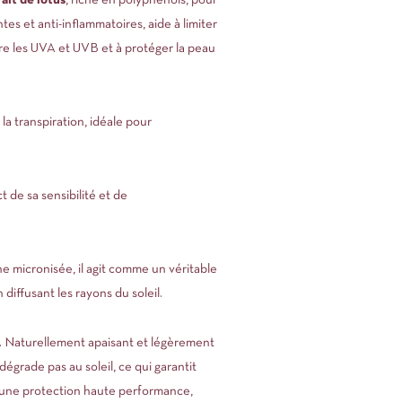
ait de lotus
, riche en polyphénols, pour
tes et anti-inflammatoires, aide à limiter
tre les UVA et UVB et à protéger la peau
 la transpiration, idéale pour
t de sa sensibilité et de
e micronisée, il agit comme un véritable
diffusant les rayons du soleil.
rs. Naturellement apaisant et légèrement
 dégrade pas au soleil, ce qui garantit
r une protection haute performance,