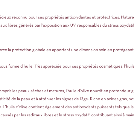
 précieux reconnu pour ses propriétés antioxydantes et protectrices. Natur
dicaux libres générés par l’exposition aux UV, responsables du stress oxydati
force la protection globale en apportant une dimension soin en protégeant
sous forme d’huile. Très appréciée pour ses propriétés cosmétiques, l’huil
ompris les peaux sèches et matures, l’huile d’olive nourrit en profondeur g
sticité de la peau et à atténuer les signes de l’âge. Riche en acides gras, n
re. L’huile d’olive contient également des antioxydants puissants tels que la
usés par les radicaux libres et le stress oxydatif, contribuant ainsi à ma