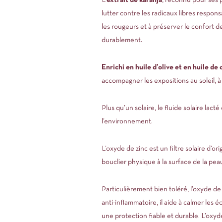
L’
extrait de karanja
, reconnu pour ses p
lutter contre les radicaux libres respons
les rougeurs et à préserver le confort 
durablement.
Enrichi en huile d’olive et en huile de
accompagner les expositions au soleil, à 
Plus qu’un solaire, le fluide solaire lact
l’environnement.
L’oxyde de zinc est un filtre solaire d’
bouclier physique à la surface de la peau
Particulièrement bien toléré, l’oxyde de
anti-inflammatoire, il aide à calmer les é
une protection fiable et durable. L’oxy