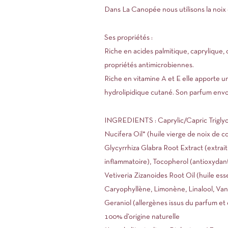
Dans La Canopée nous utilisons la noix 
Ses propriétés :
Riche en acides palmitique, caprylique, c
propriétés antimicrobiennes.
Riche en vitamine A et E elle apporte une
hydrolipidique cutané. Son parfum envo
INGREDIENTS : Caprylic/Capric Triglyceri
Nucifera Oil* (huile vierge de noix de c
Glycyrrhiza Glabra Root Extract (extrait
inflammatoire), Tocopherol (antioxydant
Vetiveria Zizanoides Root Oil (huile es
Caryophyllène, Limonène, Linalool, Vani
Geraniol (allergènes issus du parfum et
100% d’origine naturelle