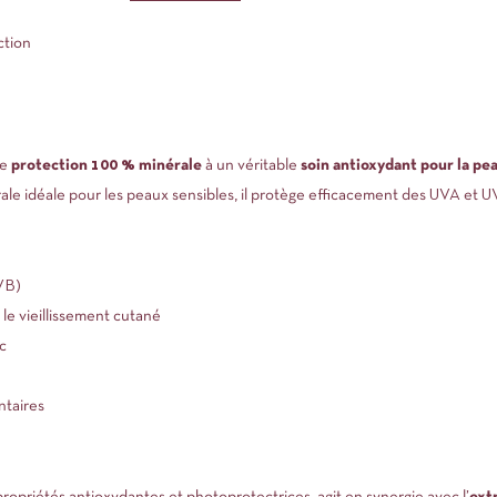
ction
ne
protection 100 % minérale
à un véritable
soin antioxydant pour la pe
ale idéale pour les peaux sensibles, il protège efficacement des UVA et U
VB)
le vieillissement cutané
c
ntaires