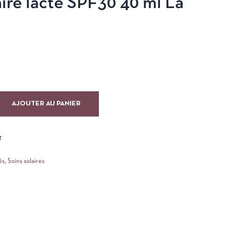
aire lacté SPF30 40 ml La
AJOUTER AU PANIER
T
és
,
Soins solaires