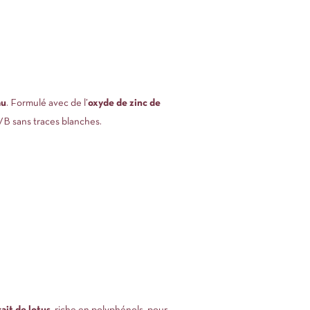
au
. Formulé avec de l’
oxyde de zinc de
VB sans traces blanches.