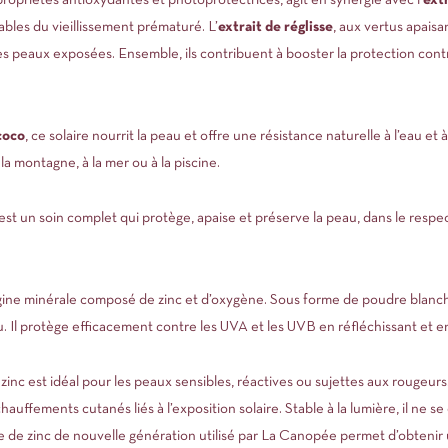
ropriétés antioxydantes et photoprotectrices, agit en synergie avec l’
extr
ables du vieillissement prématuré. L’
extrait de réglisse
, aux vertus apaisan
des peaux exposées. Ensemble, ils contribuent à booster la protection con
 coco
, ce solaire nourrit la peau et offre une résistance naturelle à l’eau et à
la montagne, à la mer ou à la piscine.
é est un soin complet qui protège, apaise et préserve la peau, dans le respec
origine minérale composé de zinc et d’oxygène. Sous forme de poudre blanch
. Il protège efficacement contre les UVA et les UVB en réfléchissant et en 
 zinc est idéal pour les peaux sensibles, réactives ou sujettes aux rougeu
chauffements cutanés liés à l’exposition solaire. Stable à la lumière, il ne se
de de zinc de nouvelle génération utilisé par La Canopée permet d’obteni