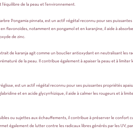
 l’équilibre de la peau et l’environnement.
e l’arbre Pongamia pinnata, est un actif végétal reconnu pour ses puissante
en flavonoïdes, notamment en pongamol et en karanjine, il aide à absorbe
’oxyde de zinc.
extrait de karanja agit comme un bouclier antioxydant en neutralisant les ra
rématuré de la peau. Il contribue également à apaiser la peau et à limiter l
de réglisse, est un actif végétal reconnu pour ses puissantes propriétés apai
bridine et en acide glycyrrhizique, il aide à calmer les rougeurs et à limite
bles ou sujettes aux échauffements, il contribue à préserver le confort c
met également de lutter contre les radicaux libres générés par les UV, part