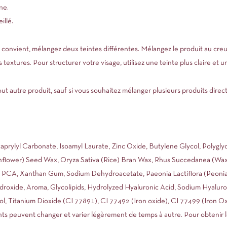
ne.
illé.
s convient, mélangez deux teintes différentes. Mélangez le produit au creu
xtures. Pour structurer votre visage, utilisez une teinte plus claire et u
ut autre produit, sauf si vous souhaitez mélanger plusieurs produits dire
aprylyl Carbonate, Isoamyl Laurate, Zinc Oxide, Butylene Glycol, Polyglyc
nflower) Seed Wax, Oryza Sativa (Rice) Bran Wax, Rhus Succedanea (Wax 
m PCA, Xanthan Gum, Sodium Dehydroacetate, Paeonia Lactiflora (Peonia)
droxide, Aroma, Glycolipids, Hydrolyzed Hyaluronic Acid, Sodium Hyaluro
l, Titanium Dioxide (CI 77891), CI 77492 (Iron oxide), CI 77499 (Iron O
ients peuvent changer et varier légèrement de temps à autre. Pour obtenir l