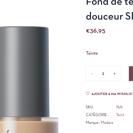
Fond de t
douceur S
€
36,95
Teinte
AJOUTER À MA WISHLIS
SKU:
N/A
CATÉGORIE :
Teint
Marque :
Madara