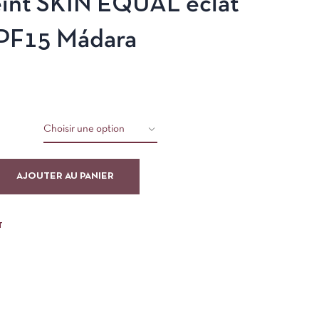
eint SKIN EQUAL éclat
PF15 Mádara
AJOUTER AU PANIER
T