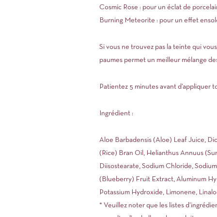
Cosmic Rose : pour un éclat de porcelai
Burning Meteorite : pour un effet ensole
Si vous ne trouvez pas la teinte qui vou
paumes permet un meilleur mélange des te
Patientez 5 minutes avant d’appliquer to
Ingrédient :
Aloe Barbadensis (Aloe) Leaf Juice, Dic
(Rice) Bran Oil, Helianthus Annuus (Su
Diisostearate, Sodium Chloride, Sodiu
(Blueberry) Fruit Extract, Aluminum Hy
Potassium Hydroxide, Limonene, Linaloo
* Veuillez noter que les listes d’ingréd