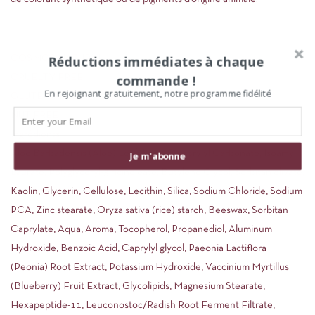
Réductions immédiates à chaque
COSMOS NATURAL
commande !
CRUELTY FREE
En rejoignant gratuitement, notre programme fidélité
GLUTEN FREE
NUT FREE
Ingrédients :
Aloe Barbadensis (Aloe) Leaf Juice, Dicaprylyl Carbonate, Isoamyl
Je m'abonne
Laurate, Polyglyceryl-3 ricinoleate, Butylene Glycol, Sorbitan olivate,
Kaolin, Glycerin, Cellulose, Lecithin, Silica, Sodium Chloride, Sodium
PCA, Zinc stearate, Oryza sativa (rice) starch, Beeswax, Sorbitan
Caprylate, Aqua, Aroma, Tocopherol, Propanediol, Aluminum
Hydroxide, Benzoic Acid, Caprylyl glycol, Paeonia Lactiflora
(Peonia) Root Extract, Potassium Hydroxide, Vaccinium Myrtillus
(Blueberry) Fruit Extract, Glycolipids, Magnesium Stearate,
Hexapeptide-11, Leuconostoc/Radish Root Ferment Filtrate,