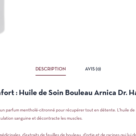
DESCRIPTION
AVIS (0)
onfort : Huile de Soin Bouleau Arnica Dr. 
n parfum mentholé-citronné pour récupérer tout en détente. L’huile de S
rculation sanguine et décontracte les muscles.
édicinales, d’extraits de feuilles de bouleau, d’ortie et de racines qui lu