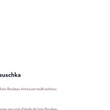
Hauschka
oin Bouleau Arnica est multi-actions ;
i donne son nom d’Huile de Soin Bouleau