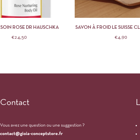
APERÇU
AJOUTER AU PANIER
APERÇU
AJOUTE
E SOIN ROSE DR HAUSCHKA
SAVON À FROID LE SUISSE 
VIVIEN
€
24,50
€
4,90
Contact
L
Vous avez une question ou une suggestion ?
contact@gioia-conceptstore.fr