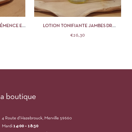
R AU PANIER
APERÇU
AJOUTER AU PANIER
CLÉMENCE ET
LOTION TONIFIANTE JAMBES DR
HAUSCHKA
€
26,30
a boutique
4 Route d’Hazebrouck, Merville 59660
Mardi
14:00
– 18:30