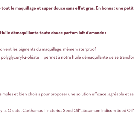
tout le maquillage et super douce sans effet gras. En bonus : une pet
e Huile démaquillante toute douce parfum lait d’amande :
ssolvent les pigments du maquillage, même waterproof.
e
polyglyceryl
-4-oléate – permet à notre huile démaquillante de se transfor
s simples et bien choisis pour proposer une solution efficace, agréable et sa
yl-4 Oleate, Carthamus Tinctorius Seed Oil*, Sesamum Indicum Seed Oil*