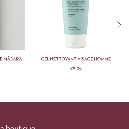
R AU PANIER
APERÇU
AJOUTER AU PANIER
GE MÀDARA
GEL NETTOYANT VISAGE HOMME
€
5,00
a boutique