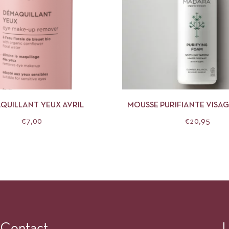
APERÇU
AJOUTER AU PANIER
APERÇU
AJOUTE
QUILLANT YEUX AVRIL
MOUSSE PURIFIANTE VISA
€
7,00
€
20,95
Contact
L