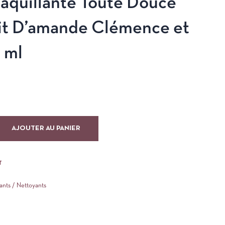
aquillante Toute Douce
it D’amande Clémence et
 ml
AJOUTER AU PANIER
T
ants / Nettoyants