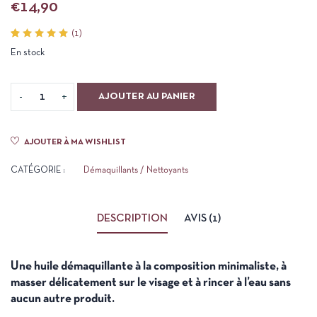
€
14,90
(
1
)
Noté
1
En stock
5.00
sur 5
basé
sur
notation
AJOUTER AU PANIER
client
AJOUTER À MA WISHLIST
CATÉGORIE :
Démaquillants / Nettoyants
DESCRIPTION
AVIS (1)
Une huile démaquillante à la composition minimaliste, à
masser délicatement sur le visage et à rincer à l’eau sans
aucun autre produit.