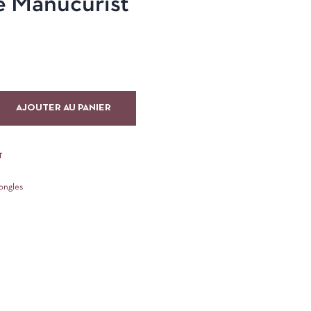
e Manucurist
AJOUTER AU PANIER
T
ongles