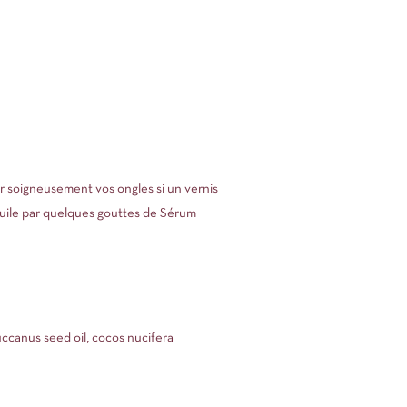
er soigneusement vos ongles si un vernis
’huile par quelques gouttes de Sérum
luccanus seed oil, cocos nucifera