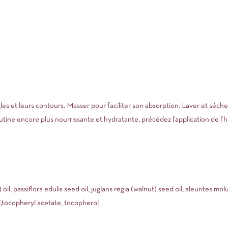
les et leurs contours. Masser pour faciliter son absorption. Laver et séch
utine encore plus nourrissante et hydratante, précédez l’application de l
l, passiflora edulis seed oil, juglans regia (walnut) seed oil, aleurites mo
il,tocopheryl acetate, tocopherol