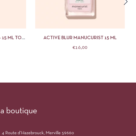
R AU PANIER
APERÇU
AJOUTER AU PANIER
 15 ML TOP
ACTIVE BLUR MANUCURIST 15 ML
UCURIST
€
16,00
a boutique
4 Route d’Hazebrouck, Merville 59660