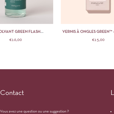
APERÇU
AJOUTER AU PANIER
APERÇU
AJOUTE
OLVANT GREEN FLASH
VERNIS À ONGLES GREEN™ –
ANUCURIST 100ML
COAT PAILLETÉ OR MAN
€
16,00
€
15,00
Contact
L
Vous avez une question ou une suggestion ?