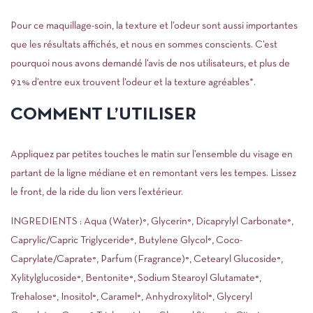
Pour ce maquillage-soin, la texture et l’odeur sont aussi importantes
que les résultats affichés, et nous en sommes conscients. C’est
pourquoi nous avons demandé l’avis de nos utilisateurs, et plus de
91% d’entre eux trouvent l’odeur et la texture agréables*.
COMMENT L’UTILISER
Appliquez par petites touches le matin sur l’ensemble du visage en
partant de la ligne médiane et en remontant vers les tempes. Lissez
le front, de la ride du lion vers l’extérieur.
INGREDIENTS : Aqua (Water)°, Glycerin°, Dicaprylyl Carbonate°,
Caprylic/Capric Triglyceride°, Butylene Glycol°, Coco-
Caprylate/Caprate°, Parfum (Fragrance)°, Cetearyl Glucoside°,
Xylitylglucoside°, Bentonite°, Sodium Stearoyl Glutamate°,
Trehalose°, Inositol°, Caramel°, Anhydroxylitol°, Glyceryl