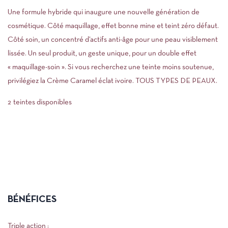
Une formule hybride qui inaugure une nouvelle génération de
cosmétique. Côté maquillage, effet bonne mine et teint zéro défaut.
Côté soin, un concentré d’actifs anti-âge pour une peau visiblement
lissée. Un seul produit, un geste unique, pour un double effet
« maquillage-soin ». Si vous recherchez une teinte moins soutenue,
privilégiez la Crème Caramel éclat ivoire. TOUS TYPES DE PEAUX.
2 teintes disponibles
100% d’origine naturelle – vegan & Bio
Haute concentration en actifs
1
Compatible femmes enceintes et allaitantes
Made in France
Formulé par des Docteurs
BÉNÉFICES
Triple action :