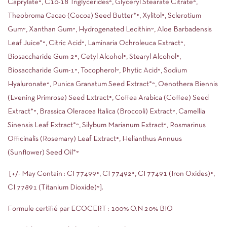
Caprylate°, C10-18 Triglycerides°, Glyceryl Stearate Citrate°,
Theobroma Cacao (Cocoa) Seed Butter*°, Xylitol°, Sclerotium
Gum°, Xanthan Gum°, Hydrogenated Lecithin°, Aloe Barbadensis
Leaf Juice*°, Citric Acid°, Laminaria Ochroleuca Extract°,
Biosaccharide Gum-2°, Cetyl Alcohol°, Stearyl Alcohol°,
Biosaccharide Gum-1°, Tocopherol°, Phytic Acid°, Sodium
Hyaluronate°, Punica Granatum Seed Extract*°, Oenothera Biennis
(Evening Primrose) Seed Extract°, Coffea Arabica (Coffee) Seed
Extract*°, Brassica Oleracea Italica (Broccoli) Extract°, Camellia
Sinensis Leaf Extract*°, Silybum Marianum Extract°, Rosmarinus
Officinalis (Rosemary) Leaf Extract°, Helianthus Annuus
(Sunflower) Seed Oil*°
[+/- May Contain : CI 77499°, CI 77492°, CI 77491 (Iron Oxides)°,
CI 77891 (Titanium Dioxide)°].
Formule certifié par ECOCERT : 100% O.N 20% BIO