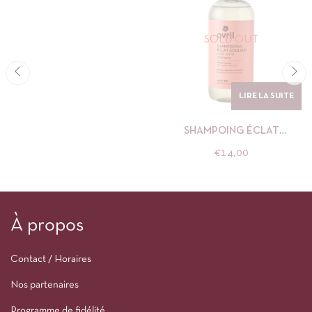
SOLD OUT
LIRE LA SUITE
SHAMPOING ÉCLAT
COULEUR
€
14,00
À propos
Contact / Horaires
Nos partenaires
Programme de fidélité