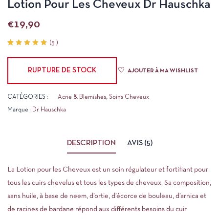
Lotion Pour Les Cheveux Dr Hauschka
€
19,90
(
5
)
Noté
5
5.00
sur 5
RUPTURE DE STOCK
basé
AJOUTER À MA WISHLIST
sur
notations
client
CATÉGORIES :
Acne & Blemishes
,
Soins Cheveux
Marque :
Dr Hauschka
DESCRIPTION
AVIS (5)
La Lotion pour les Cheveux est un soin régulateur et fortifiant pour
tous les cuirs chevelus et tous les types de cheveux. Sa composition,
sans huile, à base de neem, d’ortie, d’écorce de bouleau, d’arnica et
de racines de bardane répond aux différents besoins du cuir