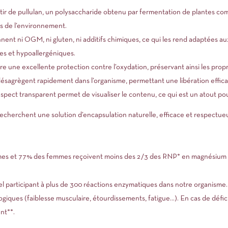
tir de pullulan, un polysaccharide obtenu par fermentation de plantes com
s de l’environnement.
nnent ni OGM, ni gluten, ni additifs chimiques, ce qui les rend adaptées au
ues et hypoallergéniques.
fre une excellente protection contre l’oxydation, préservant ainsi les prop
désagrègent rapidement dans l’organisme, permettant une libération efficac
aspect transparent permet de visualiser le contenu, ce qui est un atout p
recherchent une solution d’encapsulation naturelle, efficace et respectu
s et 77% des femmes reçoivent moins des 2/3 des RNP* en magnésium 
l participant à plus de 300 réactions enzymatiques dans notre organisme.
ogiques (faiblesse musculaire, étourdissements, fatigue…). En cas de défic
nt**.