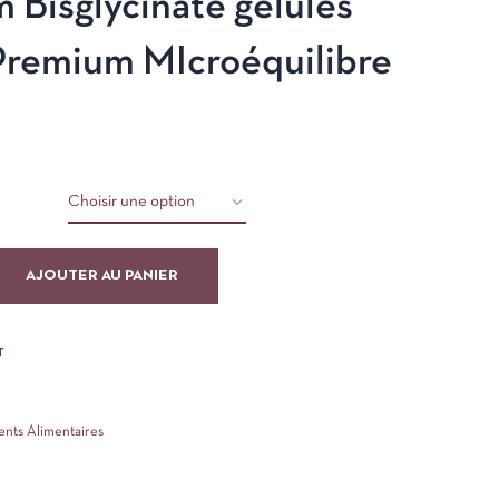
Bisglycinate gélules
 Premium MIcroéquilibre
5
AJOUTER AU PANIER
T
ts Alimentaires