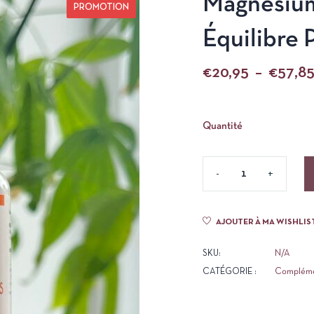
Magnésium 
PROMOTION
Équilibre
€
20,95
–
€
57,8
Quantité
AJOUTER À MA WISHLIS
SKU:
N/A
CATÉGORIE :
Complémen