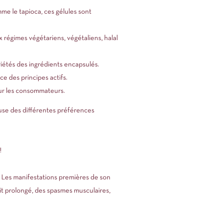
me le tapioca, ces gélules sont
x régimes végétariens, végétaliens, halal
riétés des ingrédients encapsulés.
e des principes actifs.
our les consommateurs.
euse des différentes préférences
!
 Les manifestations premières de son
it prolongé, des spasmes musculaires,