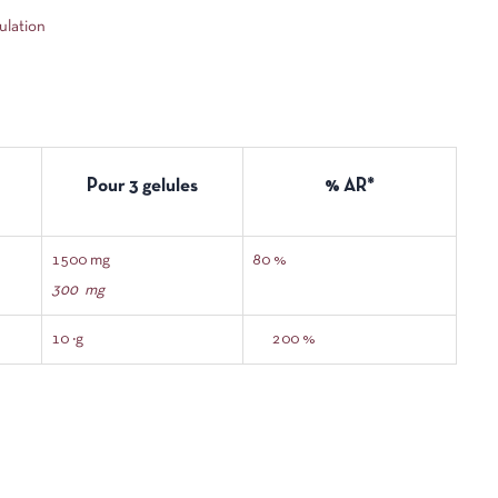
ulation
Pour 3 gelules
% AR*
1500 mg
80 %
300 mg
10 μg
200 %