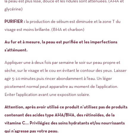
la peau est plus lisse, douce et les ridules sont atténuées. (AHA et
glycérine)
PURIFIER :
la production de sébum est diminuée et la zone T du
visage est moins brillante. (BHA et charbon)
Au fur et à mesure, la peau est purifiée et les imperfections
s’atténuent.
Appliquer une à deux fois par semaine le soir sur peau propre et
sèche, sur le visage et le cou en évitant le contour des yeux. Laisser
agir 5-10 minutes puis rincer abondamment à l’eau. Un léger
picotement normal peut apparaitre au moment de l’application.
Eviter l’application avant une exposition solaire.
Attention, après avoir utilisé ce produit n’utilisez pas de produits
contenant des acides type AHA/BHA, des rétinoïdes, de la
vitamine C… Privilégiez des soins hydratants et/ou nourrissants
qui n’agresse pas votre peau.