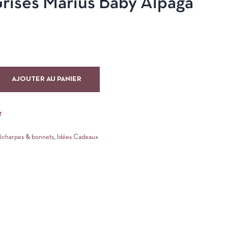
rises Marius Baby Alpaga
AJOUTER AU PANIER
T
 écharpes & bonnets
,
Idées Cadeaux