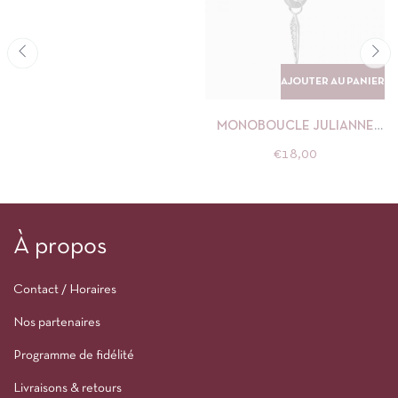
AJOUTER AU PANIER
MONOBOUCLE JULIANNE
BLANCHE ARGENT
€
18,00
NÉBULEUSE
À propos
Contact / Horaires
Nos partenaires
Programme de fidélité
Livraisons & retours