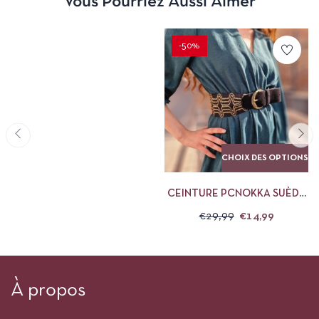
Vous Pourriez Aussi Aimer
-50%
CHOIX DES OPTIONS
CEINTURE PCNOKKA SUÈDE
PIECES
€
29,99
€
14,99
À propos