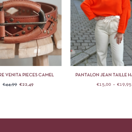
APERÇU
CHOIX DES OPTIONS
APERÇU
CHOIX 
RE VENITA PIECES CAMEL
PANTALON JEAN TAILLE H
€
44,99
€
22,49
€
15,00
–
€
19,95