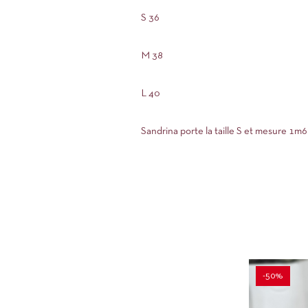
S 36
M 38
L 40
Sandrina porte la taille S et mesure 1m
-50%