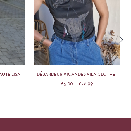
DES OPTIONS
APERÇU
CHOIX DES OPTIONS
AUTE LISA
DÉBARDEUR VICANDES VILA CLOTHES
GRIS
€
5,00
–
€
26,99