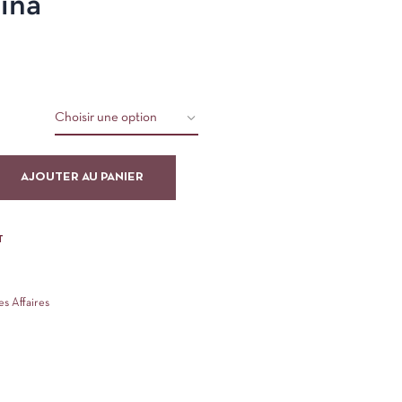
ina
9
AJOUTER AU PANIER
T
s Affaires