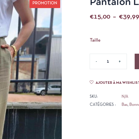
Pantalon L
PROMOTION
€
15,00
–
€
39,9
Taille
AJOUTER À MA WISHLIS
SKU:
N/A
CATÉGORIES :
Bas
,
Bonne