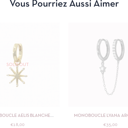
Vous Pourriez Aussi Aimer
SOLD OUT
APERÇU
LIRE LA SUITE
APERÇU
AJOUTE
OUCLE AELIS BLANCHE
MONOBOUCLE LYANA AR
NEBULEUSE
NÉBULEUSES
€
18,00
€
35,00