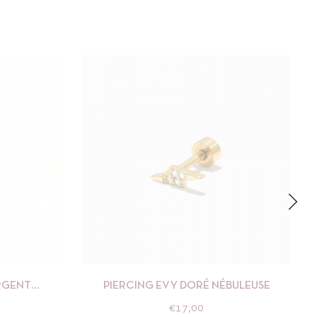
R AU PANIER
APERÇU
AJOUTER AU PANIER
RGENT
PIERCING EVY DORÉ NÉBULEUSE
€
17,00