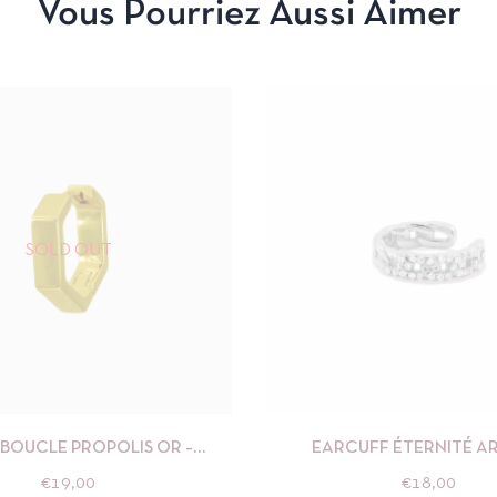
Vous Pourriez Aussi Aimer
SOLD OUT
APERÇU
LIRE LA SUITE
APERÇU
AJOUTE
OUCLE PROPOLIS OR –
EARCUFF ÉTERNITÉ A
NÉBULEUSE
NÉBULEUSE
€
19,00
€
18,00