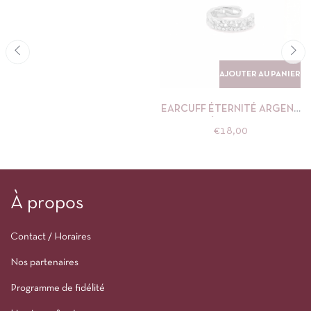
AJOUTER AU PANIER
EARCUFF ÉTERNITÉ ARGENT
NÉBULEUSE
€
18,00
À propos
Contact / Horaires
Nos partenaires
Programme de fidélité