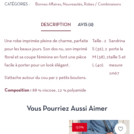
CATÉGORIES :
Bonnes Affaires
,
Nouveautés
,
Robes / Combinaisons
DESCRIPTION
AVIS (0)
Une robe imprimée pleine de charme, parfaite
Taille : 2
Sandrina
pour les beaux jours. Son dos nu, son imprimé
S (36), 2
porte la
floral et sa coupe féminine en font une pièce
M (38), 2
taille S et
facile à porter pour un look élégant .
L (40).
mesure
1m67
S’attache autour du cou par 2 petits boutons.
Composition :
88 % viscose, 12 % polyamide
Vous Pourriez Aussi Aimer
-50%