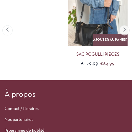
AJOUTER AU PANIER
SAC PCGULLI PIECES
€
129,99
€
64,99
À propos
Contact / Horaires
Nos partenaires
Programme de fidélité