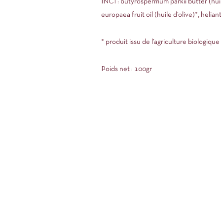
INCI : butyrospermum parkii butter (huil
europaea fruit oil (huile d’olive)*, helia
* produit issu de l’agriculture biologique
Poids net : 100gr