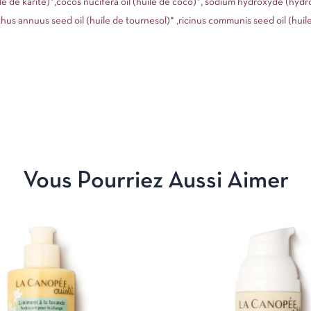
e de karité)*,cocos nucifera oil (huile de coco)*, sodium hydroxyde (hydr
nthus annuus seed oil (huile de tournesol)* ,ricinus communis seed oil (huile
Vous Pourriez Aussi Aimer