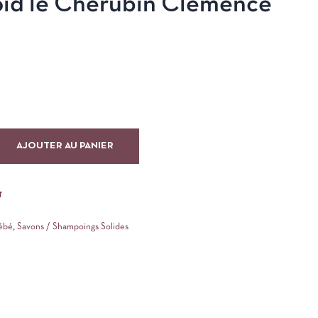
roid le Chérubin Clémence
AJOUTER AU PANIER
T
ébé
,
Savons / Shampoings Solides