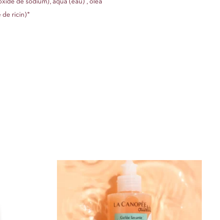
oxide de sodium), aqua (eau) , olea
 de ricin)*