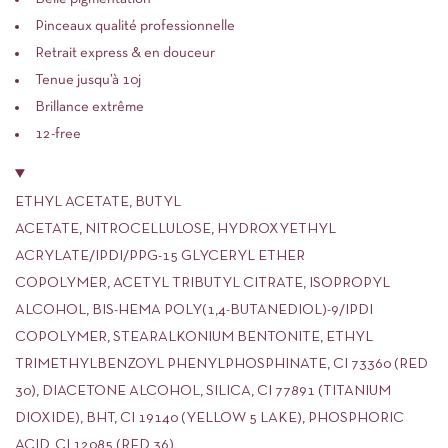
Pinceaux qualité professionnelle
Retrait express & en douceur
Tenue jusqu’à 10j
Brillance extrême
12-free
ETHYL ACETATE, BUTYL
ACETATE, NITROCELLULOSE, HYDROXYETHYL
ACRYLATE/IPDI/PPG-15 GLYCERYL ETHER
COPOLYMER, ACETYL TRIBUTYL CITRATE, ISOPROPYL
ALCOHOL, BIS-HEMA POLY(1,4-BUTANEDIOL)-9/IPDI
COPOLYMER, STEARALKONIUM BENTONITE, ETHYL
TRIMETHYLBENZOYL PHENYLPHOSPHINATE, CI 73360 (RED
30), DIACETONE ALCOHOL, SILICA, CI 77891 (TITANIUM
DIOXIDE), BHT, CI 19140 (YELLOW 5 LAKE), PHOSPHORIC
ACID, CI 12085 (RED 36)