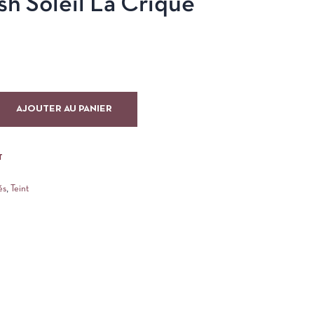
h Soleil La Crique
AJOUTER AU PANIER
T
és
,
Teint