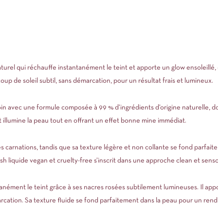
aturel qui réchauffe instantanément le teint et apporte un glow ensoleillé
oup de soleil subtil, sans démarcation, pour un résultat frais et lumineux.
in avec une formule composée à 99 % d’ingrédients d’origine naturelle, do
 et illumine la peau tout en offrant un effet bonne mine immédiat.
les carnations, tandis que sa texture légère et non collante se fond parfa
h liquide vegan et cruelty-free s’inscrit dans une approche clean et senso
anément le teint grâce à ses nacres rosées subtilement lumineuses. Il app
arcation. Sa texture fluide se fond parfaitement dans la peau pour un rendu