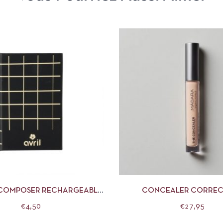
APERÇU
AJOUTER AU PANIER
APERÇU
CHOIX 
À COMPOSER RECHARGEABLE
CONCEALER CORREC
MOYEN AVRIL
PERFECTEUR DE LUMIÈR
€
4,50
€
27,95