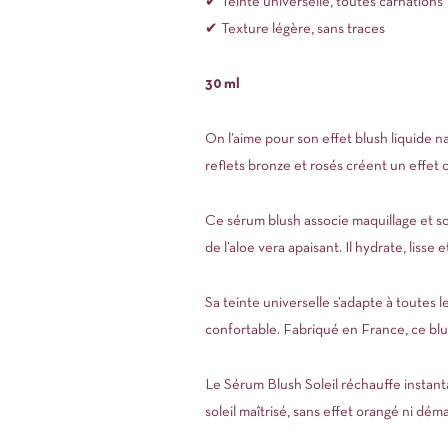
✔ Teinte universelle, toutes carnations
✔ Texture légère, sans traces
30 ml
On l’aime pour son effet blush liquide n
reflets bronze et rosés créent un effet c
Ce sérum blush associe maquillage et so
de l’aloe vera apaisant. Il hydrate, lisse
Sa teinte universelle s’adapte à toutes 
confortable. Fabriqué en France, ce blus
Le Sérum Blush Soleil réchauffe instant
soleil maîtrisé, sans effet orangé ni dém