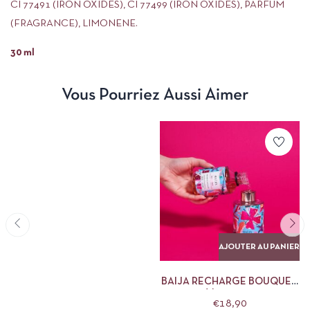
CI 77491 (IRON OXIDES), CI 77499 (IRON OXIDES), PARFUM
(FRAGRANCE), LIMONENE.
30 ml
Vous Pourriez Aussi Aimer
AJOUTER AU PANIER
BAIJA RECHARGE BOUQUET
PARFUMÉ ÎLE D’AZUR 200ML
€
18,90