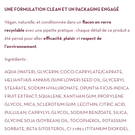
UNE FORMULATION CLEAN ET UN PACKAGING ENGAGÉ
Végan, naturelle, et conditionnée dans un
flacon en verre
recyclable
avec une pipette pratique : chaque détail de ce produit a
été pensé pour allier
efficacité
,
plaisir
et
respect de
l’environnement
.
Ingrédients :
AQUA (WATER), GLYCERIN, COCO-CAPRYLATE/CAPRATE,
HELIANTHUS ANNUUS (SUNFLOWER) SEED OIL, GLYCERYL
STEARATE, SODIUM HYALURONATE, OPUNTIA FICUS-INDICA
FRUIT EXTRACT, SQUALENE, XANTHAN GUM, PROPYLENE
GLYCOL, MICA, SCLEROTIUM GUM, LECITHIN, CITRIC ACID,
PULLULAN, CAPRYLYL GLYCOL, SODIUM BENZOATE, SILICA,
GLYCINE SOJA (SOYBEAN) OIL, TOCOPHEROL, POTASSIUM
SORBATE, BETA-SITOSTEROL, CI 77891 (TITANIUM DIOXIDE),