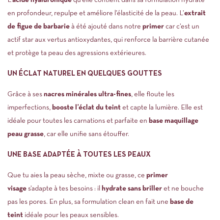
L’
acide hyaluronique
qu’elle contient dans sa formulation hydrate
en profondeur, repulpe et améliore l’élasticité de la peau. L’
extrait
de figue de barbarie
à été ajouté dans notre
primer
car c’est un
actif star aux vertus antioxydantes, qui renforce la barrière cutanée
et protège ta peau des agressions extérieures.
UN ÉCLAT NATUREL EN QUELQUES GOUTTES
Grâce à ses
nacres minérales ultra-fines
, elle floute les
imperfections,
booste l’éclat du teint
et capte la lumière. Elle est
idéale pour toutes les carnations et parfaite en
base maquillage
peau grasse
, car elle unifie sans étouffer.
UNE BASE ADAPTÉE À TOUTES LES PEAUX
Que tu aies la peau sèche, mixte ou grasse, ce
primer
visage
s’adapte à tes besoins : il
hydrate sans briller
et ne bouche
pas les pores. En plus, sa formulation clean en fait une
base de
teint
idéale pour les peaux sensibles.